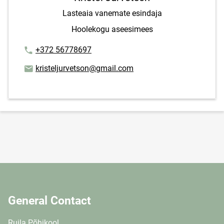
Lasteaia vanemate esindaja
Hoolekogu aseesimees
Phone number
+372 56778697
Email address
kristeljurvetson@gmail.com
General Contact
Ruila Põhikool