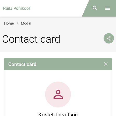
Ruila Põhikool
Otsing
Open/
Breadcrumb
Home
Modal
Contact card
Contact card
Close 
Kristel Jürvetson