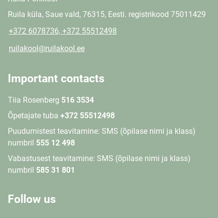
Ruila küla, Saue vald, 76315, Eesti. registrikood 75011429
+372 6078736, +372 55512498
ruilakool@ruilakool.ee
Important contacts
Tiia Rosenberg
516 3534
Õpetajate tuba
+372 55512498
Puudumistest teavitamine: SMS (õpilase nimi ja klass)
numbril
555 12 498
Vabastusest teavitamine: SMS (õpilase nimi ja klass)
numbril
585 31 801
Follow us