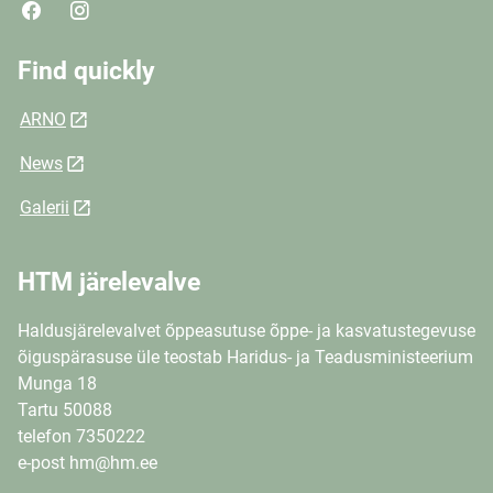
Find quickly
ARNO
News
Galerii
HTM järelevalve
Haldusjärelevalvet õppeasutuse õppe- ja kasvatustegevuse
õiguspärasuse üle teostab Haridus- ja Teadusministeerium
Munga 18
Tartu 50088
telefon 7350222
e-post hm@hm.ee