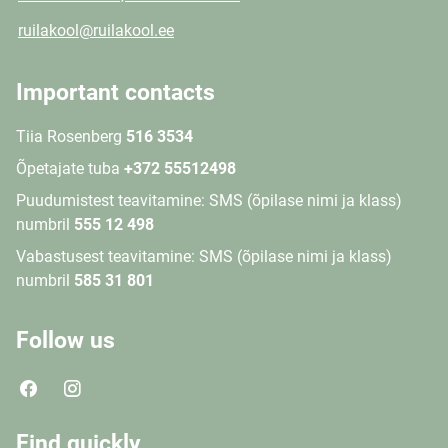
ruilakool@ruilakool.ee
Important contacts
Tiia Rosenberg
516 3534
Õpetajate tuba
+372 55512498
Puudumistest teavitamine: SMS (õpilase nimi ja klass)
numbril
555 12 498
Vabastusest teavitamine: SMS (õpilase nimi ja klass)
numbril
585 31 801
Follow us
Find quickly