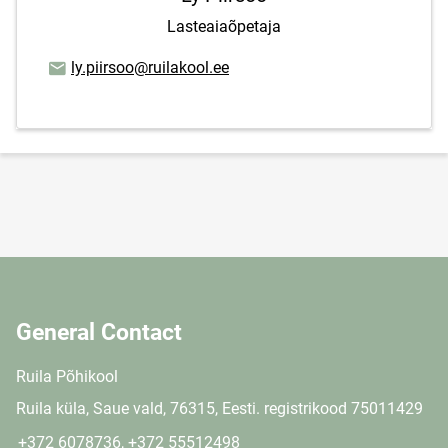
Lasteaiaõpetaja
Email address
ly.piirsoo@ruilakool.ee
General Contact
Ruila Põhikool
Ruila küla, Saue vald, 76315, Eesti. registrikood 75011429
+372 6078736, +372 55512498