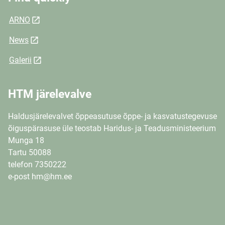
ARNO
News
Galerii
HTM järelevalve
Haldusjärelevalvet õppeasutuse õppe- ja kasvatustegevuse
õiguspärasuse üle teostab Haridus- ja Teadusministeerium
Munga 18
Tartu 50088
telefon 7350222
e-post hm@hm.ee