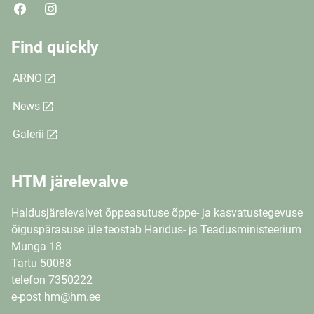
Find quickly
ARNO
News
Galerii
HTM järelevalve
Haldusjärelevalvet õppeasutuse õppe- ja kasvatustegevuse
õiguspärasuse üle teostab Haridus- ja Teadusministeerium
Munga 18
Tartu 50088
telefon 7350222
e-post hm@hm.ee