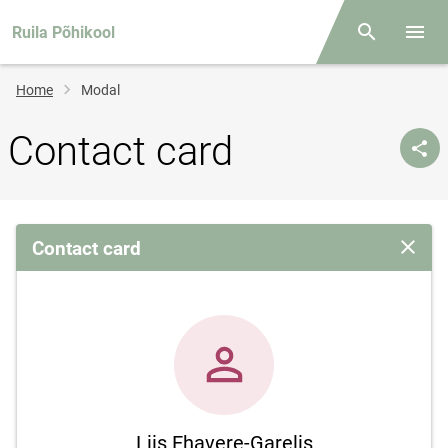
Ruila Põhikool
Otsing
Open/
Breadcrumb
Home
Modal
Contact card
Contact card
Close 
Liis Ehavere-Garelis