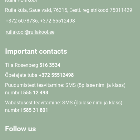
Ruila Põhikool
Ruila küla, Saue vald, 76315, Eesti. registrikood 75011429
+372 6078736, +372 55512498
ruilakool@ruilakool.ee
Important contacts
Tiia Rosenberg
516 3534
Õpetajate tuba
+372 55512498
Puudumistest teavitamine: SMS (õpilase nimi ja klass)
numbril
555 12 498
Vabastusest teavitamine: SMS (õpilase nimi ja klass)
numbril
585 31 801
Follow us