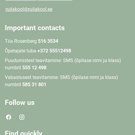
ruilakool@ruilakool.ee
Important contacts
Tiia Rosenberg
516 3534
Õpetajate tuba
+372 55512498
Puudumistest teavitamine: SMS (õpilase nimi ja klass)
numbril
555 12 498
Vabastusest teavitamine: SMS (õpilase nimi ja klass)
numbril
585 31 801
Follow us
Find quickly