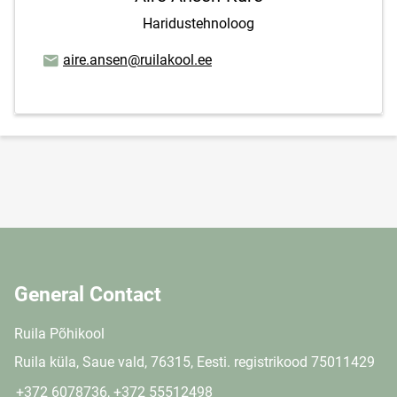
Haridustehnoloog
Email address
aire.ansen@ruilakool.ee
General Contact
Ruila Põhikool
Ruila küla, Saue vald, 76315, Eesti. registrikood 75011429
+372 6078736, +372 55512498