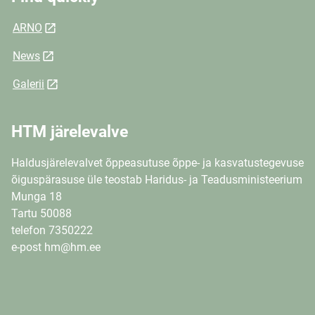
ARNO
News
Galerii
HTM järelevalve
Haldusjärelevalvet õppeasutuse õppe- ja kasvatustegevuse
õiguspärasuse üle teostab Haridus- ja Teadusministeerium
Munga 18
Tartu 50088
telefon 7350222
e-post hm@hm.ee