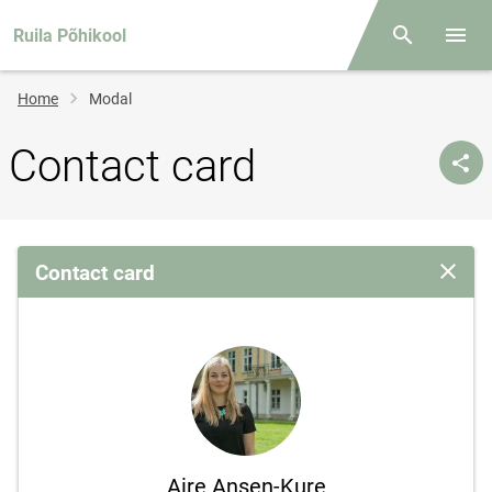
Ruila Põhikool
Otsing
Open/
Breadcrumb
Home
Modal
Contact card
Contact card
Close 
Aire Ansen-Kure