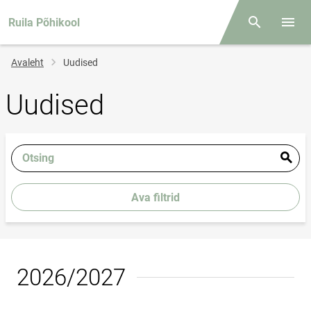
Ruila Põhikool
Otsing
Menüü
Jälglink
Avaleht
Uudised
Uudised
Otsing
Ava filtrid
2026/2027