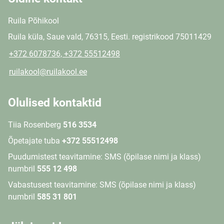
Ruila Põhikool
Ruila küla, Saue vald, 76315, Eesti. registrikood 75011429
+372 6078736, +372 55512498
ruilakool@ruilakool.ee
Olulised kontaktid
Tiia Rosenberg
516 3534
Õpetajate tuba
+372 55512498
Puudumistest teavitamine: SMS (õpilase nimi ja klass)
numbril
555 12 498
Vabastusest teavitamine: SMS (õpilase nimi ja klass)
numbril
585 31 801