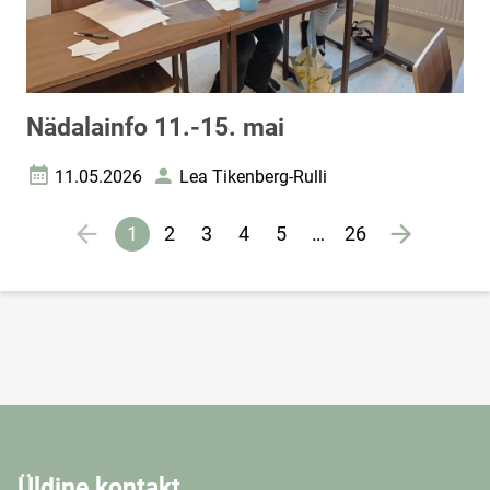
Nädalainfo 11.-15. mai
11.05.2026
Lea Tikenberg-Rulli
Loomise kuupäev
Autor
Lehekülgjaotus
1
2
3
4
5
…
26
Eelmine lehekülg
page
Järgmine 
Praegune
Veebileht
Veebileht
Veebileht
Veebileht
lehekülg
Üldine kontakt