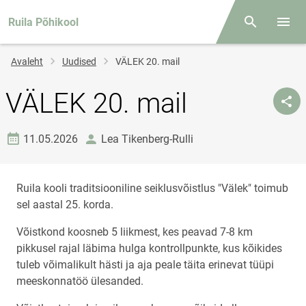
Ruila Põhikool
Otsing
Menüü
Jälglink
Avaleht
Uudised
VÄLEK 20. mail
VÄLEK 20. mail
Loomise kuupäev
autor
11.05.2026
Lea Tikenberg-Rulli
Ruila kooli traditsiooniline seiklusvõistlus "Välek" toimub
sel aastal 25. korda.
Võistkond koosneb 5 liikmest, kes peavad 7-8 km
pikkusel rajal läbima hulga kontrollpunkte, kus kõikides
tuleb võimalikult hästi ja aja peale täita erinevat tüüpi
meeskonnatöö ülesanded.