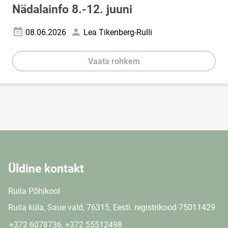
Nädalainfo 8.-12. juuni
08.06.2026
Lea Tikenberg-Rulli
Loomise kuupäev
Autor
Vaata rohkem
Üldine kontakt
Ruila Põhikool
Ruila küla, Saue vald, 76315, Eesti. registrikood 75011429
+372 6078736, +372 55512498