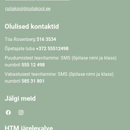
ruilakool@ruilakool.ee
Olulised kontaktid
Tiia Rosenberg
516 3534
Õpetajate tuba
+372 55512498
Puudumistest teavitamine: SMS (õpilase nimi ja klass)
numbril
555 12 498
Vabastusest teavitamine: SMS (õpilase nimi ja klass)
numbril
585 31 801
Jälgi meid
HTM järelevalve