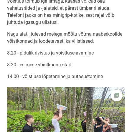
Võistlus toimub iga ilmaga, kaasas võiksid olla
vahetusriided ja -jalatsid, et pärast ümber riietuda.
Telefoni jaoks on hea minigrip-kotike, sest rajal võib
juhtuda igasugu üllatusi.
Nagu alati, tulevad meiega mõõtu võtma naaberkoolide
võistkonnad ja loodetavasti ka vilistlased.
8.20 - pidulik rivistus ja võistluse avamine
8.30 - esimese võistkonna start
14.00 - võistluse lõpetamine ja autasustamine
Ava fot