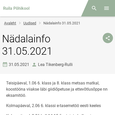
Ruila Põhikool
Otsing
Menüü
Jälglink
Avaleht
Uudised
Nädalainfo 31.05.2021
Nädalainfo
31.05.2021
Loomise kuupäev
autor
31.05.2021
Lea Tikenberg-Rulli
Teisipäeval, 1.06 6. klass ja 8. klass metsas matkal,
koostööna viiakse läbi giidiõpetuse ja ettevõtlusõppe nn
eksamitöö.
Kolmapäeval, 2.06 6. klassi e-tasemetöö eesti keeles