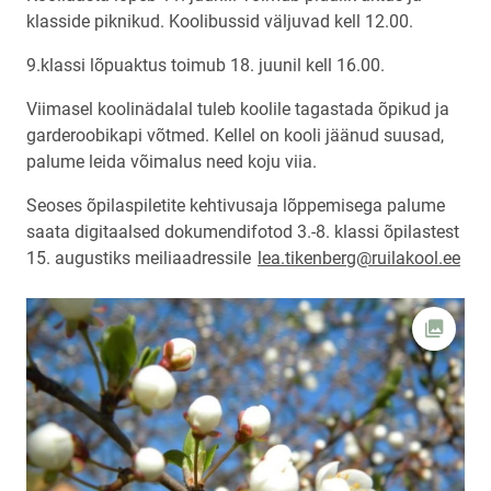
klasside piknikud. Koolibussid väljuvad kell 12.00.
9.klassi lõpuaktus toimub 18. juunil kell 16.00.
Viimasel koolinädalal tuleb koolile tagastada õpikud ja
garderoobikapi võtmed. Kellel on kooli jäänud suusad,
palume leida võimalus need koju viia.
Seoses õpilaspiletite kehtivusaja lõppemisega palume
saata digitaalsed dokumendifotod 3.-8. klassi õpilastest
15. augustiks meiliaadressile
lea.tikenberg@ruilakool.ee
Ava fot