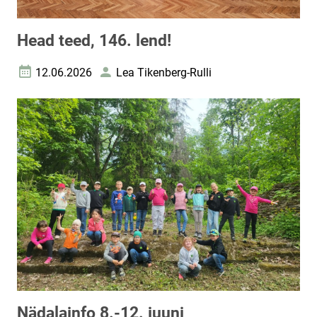
Head teed, 146. lend!
12.06.2026
Lea Tikenberg-Rulli
Loomise kuupäev
Autor
Nädalainfo 8.-12. juuni