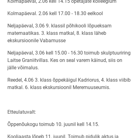
Kolmapäeval, 2.06 kell 14.15 õpetajate kolleegium
Kolmapäeval. 2.06 kell 17.00 - 18.30 eelkool
Neljapäeval, 3.06 9. klassil põhikooli lõpueksam
matemaatikas. 3. klass matkal, 8. klass läheb
ekskursioonile Vabamusse
Neljapäeval, 3.06 kell 15.00 - 16.30 toimub skulptuuriring
Laitse Graniitvillas. Kes on seal varem käinud, siis on
jälle võimalus.
Reedel, 4.06 3. klass õppekäigul Kadriorus, 4. klass viibib
matkal. 6. klass ekskursioonil Meremuuseumis.
Etteulatuvalt:
Õppenõukogu toimub 10. juunil kell 14.15.
Kooliaasta lõpeb 11. juunil. Toimub pidulik aktus ja