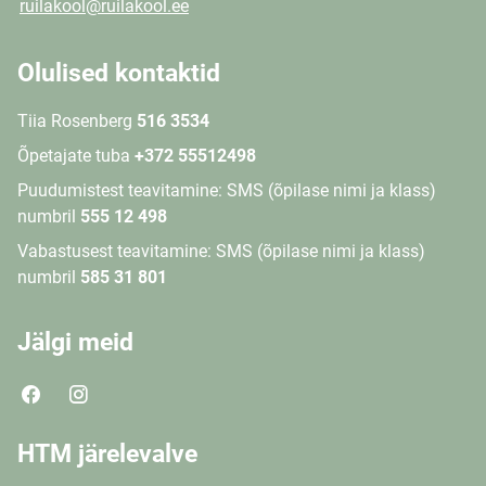
ruilakool@ruilakool.ee
Olulised kontaktid
Tiia Rosenberg
516 3534
Õpetajate tuba
+372 55512498
Puudumistest teavitamine: SMS (õpilase nimi ja klass)
numbril
555 12 498
Vabastusest teavitamine: SMS (õpilase nimi ja klass)
numbril
585 31 801
Jälgi meid
HTM järelevalve